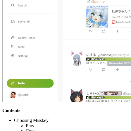
Contents
Choosing Misskey
Pros
Cons