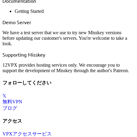
Documentation
Getting Started
Demo Server
We have a test server that we use to try new Misskey versions
before updating our customer's servers. You're welcome to
take a
look
.
Supporting Misskey
12VPX provides hosting services only. We encourage you to
support the development of Misskey through the
author's Patreon
.
フォローしてください
𝕏
無料VPN
ブログ
アクセス
VPXアクセスサービス